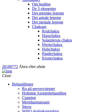
Om healing
De 5 elementer
Det æteriske legeme
Det astrale legeme
Det mentale legeme
Chakraer
Rodchakra
Harachakra
Solarplexus chakra
Hjertechakra
Halschakra
Pandechakra
Kronechakra
28180772
Åben efter aftale
Close
Behandlinger
Ro på nervesystemet
Holistisk Ansigtsbehandling
Cupping
Meridianmassage
Stress
WHO skalpakupunktur