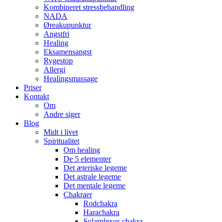
Kombineret stressbehandling
NADA
Øreakupunktur
Angstfri
Healing
Eksamensangst
Rygestop
Allergi
Healingsmassage
Priser
Kontakt
Om
Andre siger
Blog
Midt i livet
Spiritualitet
Om healing
De 5 elementer
Det æteriske legeme
Det astrale legeme
Det mentale legeme
Chakraer
Rodchakra
Harachakra
Solarplexus chakra