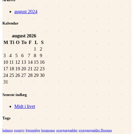
august 2024
Kalendar
august
2026
M
Ti
O
To
F
L
S
1
2
3
4
5
6
7
8
9
10
11
12
13
14
15
16
17
18
19
20
21
22
23
24
25
26
27
28
29
30
31
Seneste indlæg
Midt i livet
Tags
balance
eventyr
hjernetåge
hormoner
overgangsalder
overgangsalder Horsens