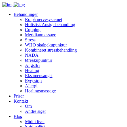
Behandlinger
Ro på nervesystemet
Holistisk Ansigtsbehandling
Cupping
Meridianmassage
Stress
WHO skalpakupunktur
Kombineret stressbehandling
NADA
Øreakupunktur
Angstfri
Healing
Eksamensangst
Rygestop
Allergi
Healingsmassage
Priser
Kontakt
Om
Andre siger
Blog
Midt i livet
Spiritualitet