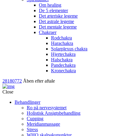
Om healing
De 5 elementer
Det æteriske legeme
Det astrale legeme
Det mentale legeme
Chakraer
Rodchakra
Harachakra
Solarplexus chakra
Hjertechakra
Halschakra
Pandechakra
Kronechakra
28180772
Åben efter aftale
Close
Behandlinger
Ro på nervesystemet
Holistisk Ansigtsbehandling
Cupping
Meridianmassage
Stress
WHO skalpakupunktur