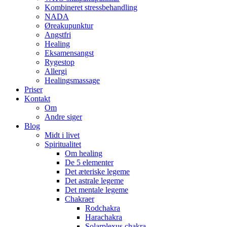
Kombineret stressbehandling
NADA
Øreakupunktur
Angstfri
Healing
Eksamensangst
Rygestop
Allergi
Healingsmassage
Priser
Kontakt
Om
Andre siger
Blog
Midt i livet
Spiritualitet
Om healing
De 5 elementer
Det æteriske legeme
Det astrale legeme
Det mentale legeme
Chakraer
Rodchakra
Harachakra
Solarplexus chakra