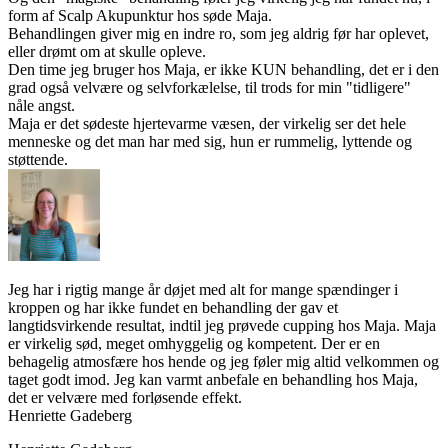
form af Scalp Akupunktur hos søde Maja.
Behandlingen giver mig en indre ro, som jeg aldrig før har oplevet,
eller drømt om at skulle opleve.
Den time jeg bruger hos Maja, er ikke KUN behandling, det er i den
grad også velvære og selvforkælelse, til trods for min "tidligere"
nåle angst.
Maja er det sødeste hjertevarme væsen, der virkelig ser det hele
menneske og det man har med sig, hun er rummelig, lyttende og
støttende.
Jeg har i rigtig mange år døjet med alt for mange spændinger i
kroppen og har ikke fundet en behandling der gav et
langtidsvirkende resultat, indtil jeg prøvede cupping hos Maja. Maja
er virkelig sød, meget omhyggelig og kompetent. Der er en
behagelig atmosfære hos hende og jeg føler mig altid velkommen og
taget godt imod. Jeg kan varmt anbefale en behandling hos Maja,
det er velvære med forløsende effekt.
Henriette Gadeberg