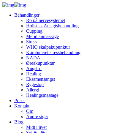
Behandlinger
Ro på nervesystemet
Holistisk Ansigtsbehandling
Cupping
Meridianmassage
Stress
WHO skalpakupunktur
Kombineret stressbehandling
NADA
Øreakupunktur
Angstfri
Healing
Eksamensangst
Rygestop
Allergi
Healingsmassage
Priser
Kontakt
Om
Andre siger
Blog
Midt i livet
Spiritualitet