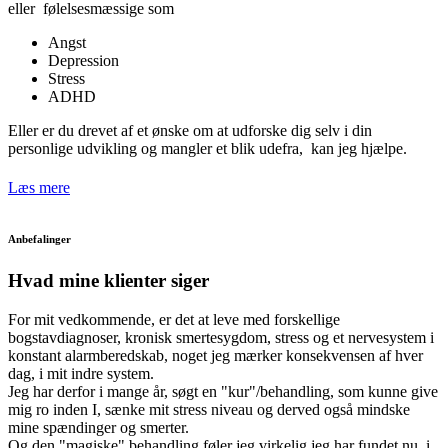
eller følelsesmæssige som
Angst
Depression
Stress
ADHD
Eller er du drevet af et ønske om at udforske dig selv i din
personlige udvikling og mangler et blik udefra, kan jeg hjælpe.
Læs mere
Anbefalinger
Hvad mine klienter siger
For mit vedkommende, er det at leve med forskellige
bogstavdiagnoser, kronisk smertesygdom, stress og et nervesystem i
konstant alarmberedskab, noget jeg mærker konsekvensen af hver
dag, i mit indre system.
Jeg har derfor i mange år, søgt en "kur"/behandling, som kunne give
mig ro inden I, sænke mit stress niveau og derved også mindske
mine spændinger og smerter.
Og den "magiske" behandling føler jeg virkelig jeg har fundet nu, i