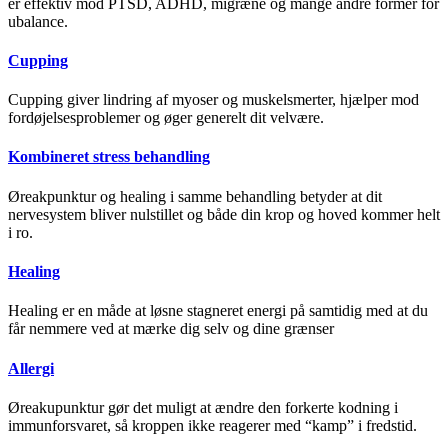
er effektiv mod PTSD, ADHD, migræne og mange andre former for
ubalance.
Cupping
Cupping giver lindring af myoser og muskelsmerter, hjælper mod
fordøjelsesproblemer og øger generelt dit velvære.
Kombineret stress behandling
Øreakpunktur og healing i samme behandling betyder at dit
nervesystem bliver nulstillet og både din krop og hoved kommer helt
i ro.
Healing
Healing er en måde at løsne stagneret energi på samtidig med at du
får nemmere ved at mærke dig selv og dine grænser
Allergi
Øreakupunktur gør det muligt at ændre den forkerte kodning i
immunforsvaret, så kroppen ikke reagerer med “kamp” i fredstid.