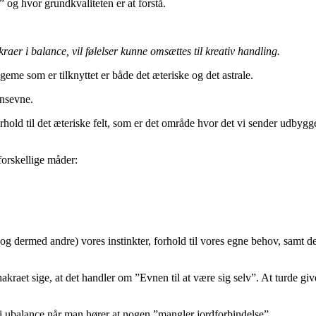
 og hvor grundkvaliteten er at forstå.
raer i balance, vil følelser kunne omsættes til kreativ handling.
eme som er tilknyttet er både det æteriske og det astrale.
onsevne.
old til det æteriske felt, som er det område hvor det vi sender udbygge
forskellige måder:
g dermed andre) vores instinkter, forhold til vores egne behov, samt d
hakraet sige, at det handler om ”Evnen til at være sig selv”. At turde 
i ubalance når man hører at nogen ”mangler jordforbindelse”.