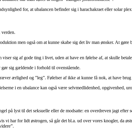
andsynlighed for, at ubalancen befinder sig i harachakraet eller solar plex
i verden.
oduktion men også om at kunne skabe sig det liv man ønsker. At gøre br
viser sig af gode ting i livet, uden at have en følelse af, at skulle betale
gør sig gældende i forhold til ovenstående.
 kræver ærlighed og ”leg”. Følelser af ikke at kunne få nok, at have bru
Følelserne i en ubalance kan også være selvmedlidenhed, opgivenhed, u
el på lyst til det seksuelle eller de modsatte: en overdreven jagt efter s
 vi har for lidt østrogen, så går det bl.a. ud over vores knogler, da 
videre”.