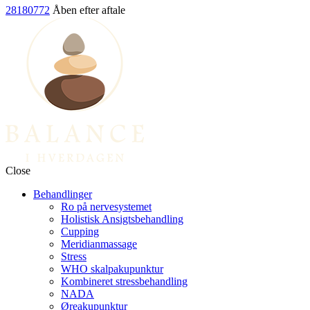
28180772
Åben efter aftale
Close
Behandlinger
Ro på nervesystemet
Holistisk Ansigtsbehandling
Cupping
Meridianmassage
Stress
WHO skalpakupunktur
Kombineret stressbehandling
NADA
Øreakupunktur