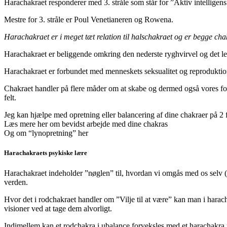
Harachakraet responderer med 3. stråle som står for ”Aktiv intelligens”
Mestre for 3. stråle er Poul Venetianeren og Rowena.
Harachakraet er i meget tæt relation til halschakraet og er begge chak
Harachakraet er beliggende omkring den nederste ryghvirvel og det leg
Harachakraet er forbundet med menneskets seksualitet og reprodukti
Chakraet handler på flere måder om at skabe og dermed også vores forh
felt.
Jeg kan hjælpe med opretning eller balancering af dine chakraer på 2 
Læs mere her om bevidst arbejde med dine chakras
Og om “lynopretning” her
Harachakraets psykiske lære
Harachakraet indeholder ”nøglen” til, hvordan vi omgås med os selv (o
verden.
Hvor det i rodchakraet handler om ”Vilje til at være” kan man i harac
visioner ved at tage dem alvorligt.
Indimellem kan et rodchakra i ubalance forveksles med et harachakra 