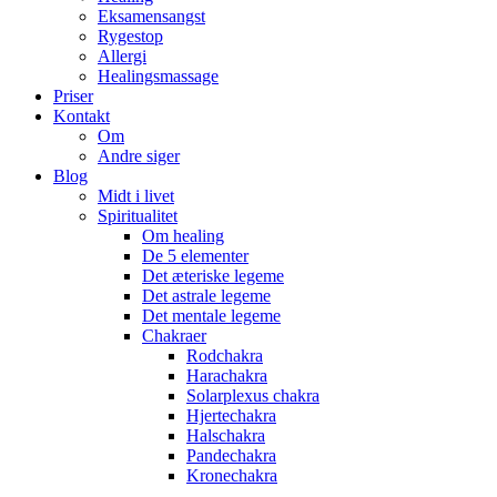
Eksamensangst
Rygestop
Allergi
Healingsmassage
Priser
Kontakt
Om
Andre siger
Blog
Midt i livet
Spiritualitet
Om healing
De 5 elementer
Det æteriske legeme
Det astrale legeme
Det mentale legeme
Chakraer
Rodchakra
Harachakra
Solarplexus chakra
Hjertechakra
Halschakra
Pandechakra
Kronechakra