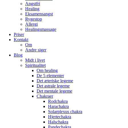
Angstfri
Healing
Eksamensangst
Rygestop
Allergi
Healingsmassage
Priser
Kontakt
Om
Andre siger
Blog
Midt i livet
Spiritualitet
Om healing
De 5 elementer
Det æteriske legeme
Det astrale legeme
Det mentale legeme
Chakraer
Rodchakra
Harachakra
Solarplexus chakra
Hjertechakra
Halschakra
Pandechakra