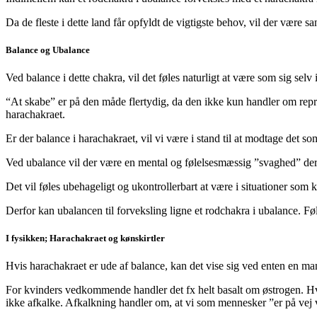
Da de fleste i dette land får opfyldt de vigtigste behov, vil der være s
Balance og Ubalance
Ved balance i dette chakra, vil det føles naturligt at være som sig selv 
“At skabe” er på den måde flertydig, da den ikke kun handler om repr
harachakraet.
Er der balance i harachakraet, vil vi være i stand til at modtage det som 
Ved ubalance vil der være en mental og følelsesmæssig ”svaghed” der 
Det vil føles ubehageligt og ukontrollerbart at være i situationer som
Derfor kan ubalancen til forveksling ligne et rodchakra i ubalance. 
I fysikken; Harachakraet og kønskirtler
Hvis harachakraet er ude af balance, kan det vise sig ved enten en mang
For kvinders vedkommende handler det fx helt basalt om østrogen. Hvis
ikke afkalke. Afkalkning handler om, at vi som mennesker ”er på vej 