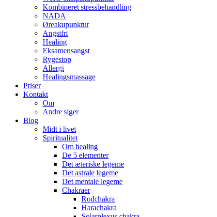
Kombineret stressbehandling
NADA
Øreakupunktur
Angstfri
Healing
Eksamensangst
Rygestop
Allergi
Healingsmassage
Priser
Kontakt
Om
Andre siger
Blog
Midt i livet
Spiritualitet
Om healing
De 5 elementer
Det æteriske legeme
Det astrale legeme
Det mentale legeme
Chakraer
Rodchakra
Harachakra
Solarplexus chakra