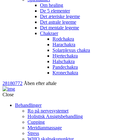
Om healing
De 5 elementer
Det æteriske legeme
Det astrale legeme
Det mentale legeme
Chakraer
Rodchakra
Harachakra
Solarplexus chakra
Hjertechakra
Halschakra
Pandechakra
Kronechakra
28180772
Åben efter aftale
Close
Behandlinger
Ro på nervesystemet
Holistisk Ansigtsbehandling
Cupping
Meridianmassage
Stress
WHO skalpakupunktur