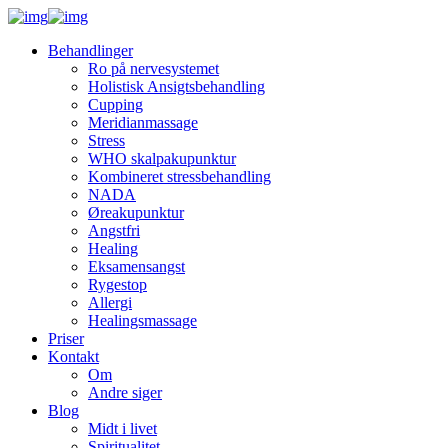
Behandlinger
Ro på nervesystemet
Holistisk Ansigtsbehandling
Cupping
Meridianmassage
Stress
WHO skalpakupunktur
Kombineret stressbehandling
NADA
Øreakupunktur
Angstfri
Healing
Eksamensangst
Rygestop
Allergi
Healingsmassage
Priser
Kontakt
Om
Andre siger
Blog
Midt i livet
Spiritualitet