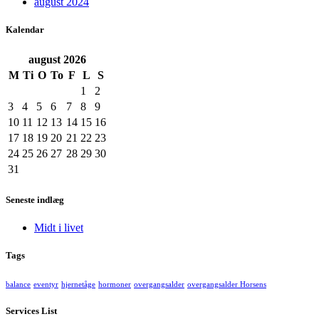
august 2024
Kalendar
august
2026
M
Ti
O
To
F
L
S
1
2
3
4
5
6
7
8
9
10
11
12
13
14
15
16
17
18
19
20
21
22
23
24
25
26
27
28
29
30
31
Seneste indlæg
Midt i livet
Tags
balance
eventyr
hjernetåge
hormoner
overgangsalder
overgangsalder Horsens
Services List