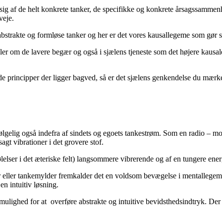
 sig af de helt konkrete tanker, de specifikke og konkrete årsagssamme
veje.
 abstrakte og formløse tanker og her er det vores kausallegeme som gør 
dler om de lavere begær og også i sjælens tjeneste som det højere kaus
 de principper der ligger bagved, så er det sjælens genkendelse du mærke
lgelig også indefra af sindets og egoets tankestrøm. Som en radio – mod
agt vibrationer i det grovere stof.
ser i det æteriske felt) langsommere vibrerende og af en tungere energi
er eller tankemylder fremkalder det en voldsom bevægelse i mentallegemet
en intuitiv løsning.
 mulighed for at overføre abstrakte og intuitive bevidsthedsindtryk. Der sk