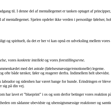
ang til. I denne del af mentallegemet er tanken optaget af principper, s
el af mentallegemet. Sjælen opdeler ikke verden i personlige følelser, ho
ligt og spirituelt, da det er her vi kan opnå en udveksling mellem vore
else
, vores
konkrete intellekt
og vores
forestillingsevne.
sammenkædet med det astrale (følelsesmæssige/emotionelle) legeme.
g ofte både tænker, føler og reagerer derfra. Indimellem helt ubevidst.
ns labrador og sidenhen har været bange for hunde. Erindringen er ble
r sig på din vej.
som har lavet et ”blueprint” i os og som derfor betinger vores reaktion
theden om sådanne ubevidste og uhensigtsmæssige reaktioner og samtidig