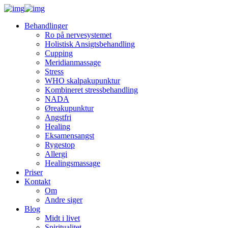
Behandlinger
Ro på nervesystemet
Holistisk Ansigtsbehandling
Cupping
Meridianmassage
Stress
WHO skalpakupunktur
Kombineret stressbehandling
NADA
Øreakupunktur
Angstfri
Healing
Eksamensangst
Rygestop
Allergi
Healingsmassage
Priser
Kontakt
Om
Andre siger
Blog
Midt i livet
Spiritualitet