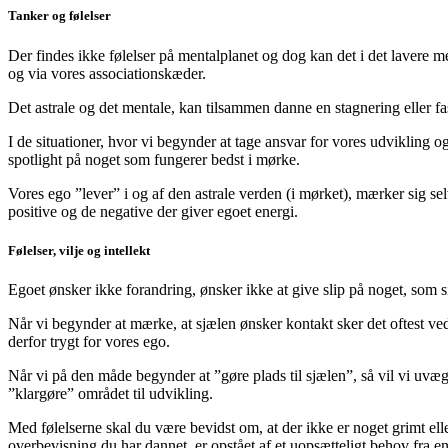
Tanker og følelser
Der findes ikke følelser på mentalplanet og dog kan det i det lavere
og via vores associationskæder.
Det astrale og det mentale, kan tilsammen danne en stagnering eller fa
I de situationer, hvor vi begynder at tage ansvar for vores udvikling 
spotlight på noget som fungerer bedst i mørke.
Vores ego ”lever” i og af den astrale verden (i mørket), mærker sig selv
positive og de negative der giver egoet energi.
Følelser, vilje og intellekt
Egoet ønsker ikke forandring, ønsker ikke at give slip på noget, som si
Når vi begynder at mærke, at sjælen ønsker kontakt sker det oftest ve
derfor trygt for vores ego.
Når vi på den måde begynder at ”gøre plads til sjælen”, så vil vi uvægerl
”klargøre” området til udvikling.
Med følelserne skal du være bevidst om, at der ikke er noget grimt eller
overbevisning du har dannet, er opstået af et uopsætteligt behov fra en