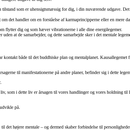
e en tilstand som er uhensigtsmæssig for dig, i din nuværende udgave. 
et om det handler om en forståelse af karmaprincipperne eller en mere d
som flytter dig og som hæver vibrationerne i alle dine energilegemer.
ker uden at de samarbejder, og dette samarbejde sker i det mentale legem
 kontakt både til det buddhiske plan og mentalplanet. Kausallegemet føl
sagerne til manifestationerne på andre planer, befinder sig i dette lege
.
iv, som i dette liv er årsagen til vores handlinger og vores holdning til 
udvikle på.
 til det højere mentale – og dermed skaber forbindelse til personlighede