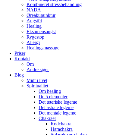
Kombineret stressbehandling
NADA
Øreakupunktur
Angstfri
Healing
Eksamensangst
Rygestop
Allergi
Healingsmassage
Priser
Kontakt
Om
Andre siger
Blog
Midt i livet
Spiritualitet
Om healing
De 5 elementer
Det æteriske legeme
Det astrale legeme
Det mentale legeme
Chakraer
Rodchakra
Harachakra
Solarplexus chakra