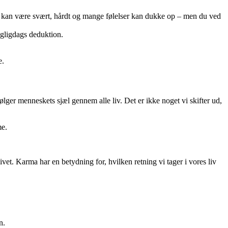
Det kan være svært, hårdt og mange følelser kan dukke op – men du ved
agligdags deduktion.
e.
ger menneskets sjæl gennem alle liv. Det er ikke noget vi skifter ud,
me.
livet. Karma har en betydning for, hvilken retning vi tager i vores liv
n.