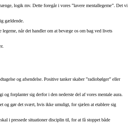
nhænge, logik mv. Dette foregår i vores ”lavere mentallegeme”. Det vi
sig gældende.
ale legeme, når det handler om at bevæge os om bag ved livets
r.
tagelse og afsendelse. Positive tanker skaber ”radiobølger” eller
 og forplanter sig derfor i den nederste del af vores mentale aura.
 og gør det svært, hvis ikke umuligt, for sjælen at etablere sig
al i pressede situationer disciplin til, for at få stoppet både