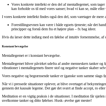
Vores konkrete intellekt er den del af mentallegemet, som tager
kan forholde os til med vores sanser; hvad vi kan se, måle eller 
I vores konkrete intellekt findes også den del, som varetager de mere
Forestillingsevnen kan være i både egoets tjeneste; når det han
principper og forstå dem fra et højere plan – fx bag ideer.
Hvis du læser dette indlæg med en følelse af intuitiv fornemmelse, af
Konstant bevægelse
Mentallegemet er i konstant bevægelse.
Mentallegemet bliver påvirket udefra af andre menneskers tanker og fø
vibrationer i mentallegemets finere stof og negative tanker skaber selvs
Vores negative og begrænsende tanker er (ganske som samme slags følel
Når vi i pressede situationer oplever, at blive overtaget af bekymring
gennem det kausale legeme. Det gør det svært at finde accept, ro eller 
Meditation er en vigtig praksis i de situationer. I meditation får sjælen
uvelkomne tanker og ditto følelser. Husk- øvelse gør mester!