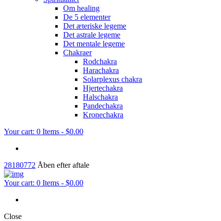
Om healing
De 5 elementer
Det æteriske legeme
Det astrale legeme
Det mentale legeme
Chakraer
Rodchakra
Harachakra
Solarplexus chakra
Hjertechakra
Halschakra
Pandechakra
Kronechakra
Your cart:
0 Items
-
$0.00
28180772
Åben efter aftale
Your cart:
0 Items
-
$0.00
Close