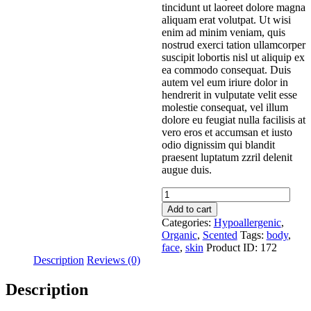
tincidunt ut laoreet dolore magna
aliquam erat volutpat. Ut wisi
enim ad minim veniam, quis
nostrud exerci tation ullamcorper
suscipit lobortis nisl ut aliquip ex
ea commodo consequat. Duis
autem vel eum iriure dolor in
hendrerit in vulputate velit esse
molestie consequat, vel illum
dolore eu feugiat nulla facilisis at
vero eros et accumsan et iusto
odio dignissim qui blandit
praesent luptatum zzril delenit
augue duis.
Pure
Aloe
Add to cart
Vera
Categories:
Hypoallergenic
,
Massage
Organic
,
Scented
Tags:
body
,
Oil
face
,
skin
Product ID:
172
quantity
Description
Reviews (0)
Description