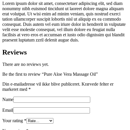
Lorem ipsum dolor sit amet, consectetuer adipiscing elit, sed diam
nonummy nibh euismod tincidunt ut laoreet dolore magna aliquam
erat volutpat. Ut wisi enim ad minim veniam, quis nostrud exerci
tation ullamcorper suscipit lobortis nisl ut aliquip ex ea commodo
consequat. Duis autem vel eum iriure dolor in hendrerit in vulputate
velit esse molestie consequat, vel illum dolore eu feugiat nulla
facilisis at vero eros et accumsan et iusto odio dignissim qui blandit
praesent luptatum zzril delenit augue duis.
Reviews
There are no reviews yet.
Be the first to review “Pure Aloe Vera Massage Oil”
Din e-mailadresse vil ikke blive publiceret.
Krævede felter er
markeret med
*
Name
Email
Your rating
*