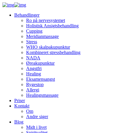
Behandlinger
Ro på nervesystemet
Holistisk Ansigtsbehandling
Cupping
Meridianmassage
Stress
WHO skalpakupunktur
Kombineret stressbehandling
NADA
Øreakupunktur
Angstfri
Healing
Eksamensangst
Rygestop
Allergi
Healingsmassage
Priser
Kontakt
Om
Andre siger
Blog
Midt i livet
Spiritualitet