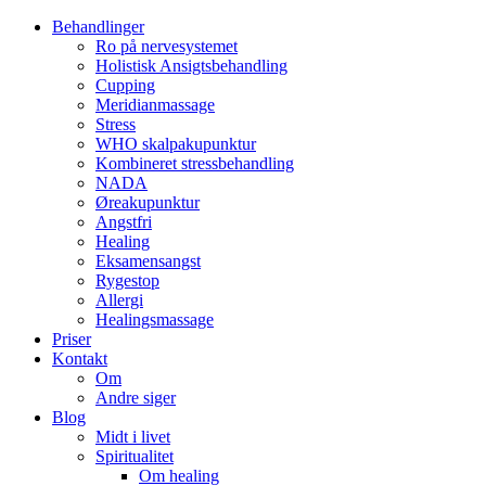
Behandlinger
Ro på nervesystemet
Holistisk Ansigtsbehandling
Cupping
Meridianmassage
Stress
WHO skalpakupunktur
Kombineret stressbehandling
NADA
Øreakupunktur
Angstfri
Healing
Eksamensangst
Rygestop
Allergi
Healingsmassage
Priser
Kontakt
Om
Andre siger
Blog
Midt i livet
Spiritualitet
Om healing