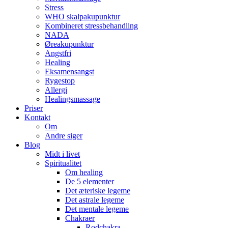
Stress
WHO skalpakupunktur
Kombineret stressbehandling
NADA
Øreakupunktur
Angstfri
Healing
Eksamensangst
Rygestop
Allergi
Healingsmassage
Priser
Kontakt
Om
Andre siger
Blog
Midt i livet
Spiritualitet
Om healing
De 5 elementer
Det æteriske legeme
Det astrale legeme
Det mentale legeme
Chakraer
Rodchakra