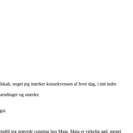
dskab, noget jeg mærker konsekvensen af hver dag, i mit indre
pændinger og smerter.
gst.
 indtil jeg prøvede cupping hos Maja. Maja er virkelig sød, meget