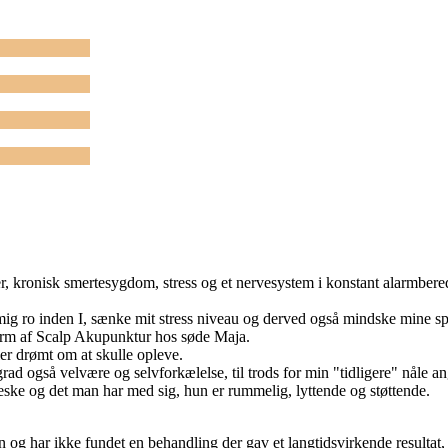
, kronisk smertesygdom, stress og et nervesystem i konstant alarmbere
mig ro inden I, sænke mit stress niveau og derved også mindske mine s
form af Scalp Akupunktur hos søde Maja.
ler drømt om at skulle opleve.
d også velvære og selvforkælelse, til trods for min "tidligere" nåle an
eske og det man har med sig, hun er rummelig, lyttende og støttende.
n og har ikke fundet en behandling der gav et langtidsvirkende resultat,