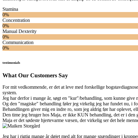
Stamina
0%
Concentration
0%
Manual Dexterity
0%
Communication
0%
testimonials
What Our Customers Say
For mit vedkommende, er det at leve med forskellige bogstavdiagnoser
system.
Jeg har derfor i mange år, søgt en "kur"/behandling, som kunne give 
Og den "magiske" behandling føler jeg virkelig jeg har fundet nu, i 
Behandlingen giver mig en indre ro, som jeg aldrig før har oplevet, el
Den time jeg bruger hos Maja, er ikke KUN behandling, det er i den gra
Maja er det sødeste hjertevarme væsen, der virkelig ser det hele menn
Jeg har i rigtig mange år døjet med alt for mange spændinger i kroppe