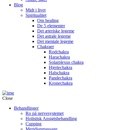
Blog
Midt i livet
Spiritualitet
Om healing
De 5 elementer
Det æteriske legeme
Det astrale legeme
Det mentale legeme
Chakraer
Rodchakra
Harachakra
Solarplexus chakra
Hjertechakra
Halschakra
Pandechakra
Kronechakra
Close
Behandlinger
Ro på nervesystemet
Holistisk Ansigtsbehandling
Cupping
Meridianmassage