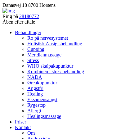
Danasvej 18 8700 Horsens
Ring på
28180772
Åben efter aftale
Behandlinger
Ro på nervesystemet
Holistisk Ansigtsbehandling
Cupping
Meridianmassage
Stress
WHO skalpakupunktur
Kombineret stressbehandling
NADA
Øreakupunktur
Angstfri
Healing
Eksamensangst
Rygestop
Allergi
Healingsmassage
Priser
Kontakt
Om
Andre siger