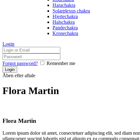
Harachakra
Solarplexus chakra
Hjertechakra
Halschakra
Pandechakra
Kronechakra
Login
Forgot password?
Remember me
Åben efter aftale
Flora Martin
Flora Martin
Lorem ipsum dolor sit amet, consectetuer adipiscing elit, sed diam n
ullamcorper suscipit lobortis nisl ut aliquip ex ea commodo consequat