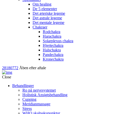
Om healing
De 5 elementer
Det æteriske legeme
Det astrale legeme
Det mentale legeme
Chakraer
Rodchakra
Harachakra
Solarplexus chakra
Hjertechakra
Halschakra
Pandechakra
Kronechakra
28180772
Åben efter aftale
Close
Behandlinger
Ro på nervesystemet
Holistisk Ansigtsbehandling
Cupping
Meridianmassage
Stress
WHO skalpakupunktur