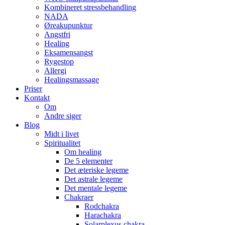
Kombineret stressbehandling
NADA
Øreakupunktur
Angstfri
Healing
Eksamensangst
Rygestop
Allergi
Healingsmassage
Priser
Kontakt
Om
Andre siger
Blog
Midt i livet
Spiritualitet
Om healing
De 5 elementer
Det æteriske legeme
Det astrale legeme
Det mentale legeme
Chakraer
Rodchakra
Harachakra
Solarplexus chakra