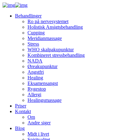
Behandlinger
Ro på nervesystemet
Holistisk Ansigtsbehandling
Cupping
Meridianmassage
Stress
WHO skalpakupunktur
Kombineret stressbehandling
NADA
Øreakupunktur
Angstfri
Healing
Eksamensangst
Rygestop
Allergi
Healingsmassage
Priser
Kontakt
Om
Andre siger
Blog
Midt i livet
Spiritualitet