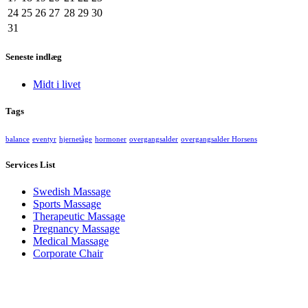
24
25
26
27
28
29
30
31
Seneste indlæg
Midt i livet
Tags
balance
eventyr
hjernetåge
hormoner
overgangsalder
overgangsalder Horsens
Services List
Swedish Massage
Sports Massage
Therapeutic Massage
Pregnancy Massage
Medical Massage
Corporate Chair