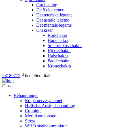
Om healing
De 5 elementer
Det æteriske legeme
Det astrale legeme
Det mentale legeme
Chakraer
Rodchakra
Harachakra
Solarplexus chakra
Hjertechakra
Halschakra
Pandechakra
Kronechakra
28180772
Åben efter aftale
Close
Behandlinger
Ro på nervesystemet
Holistisk Ansigtsbehandling
Cupping
Meridianmassage
Stress
WHO skalpakupunktur