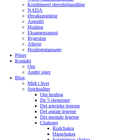
Kombineret stressbehandling
NADA
Øreakupunktur
Angstfri
Healing
Eksamensangst
Rygestop
Allergi
Healingsmassage
Priser
Kontakt
Om
Andre siger
Blog
Midt i livet
Spiritualitet
Om healing
De 5 elementer
Det æteriske legeme
Det astrale legeme
Det mentale legeme
Chakraer
Rodchakra
Harachakra
Solarplexus chakra