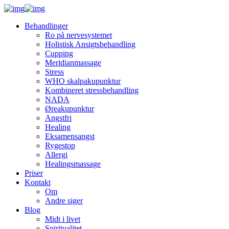
Behandlinger
Ro på nervesystemet
Holistisk Ansigtsbehandling
Cupping
Meridianmassage
Stress
WHO skalpakupunktur
Kombineret stressbehandling
NADA
Øreakupunktur
Angstfri
Healing
Eksamensangst
Rygestop
Allergi
Healingsmassage
Priser
Kontakt
Om
Andre siger
Blog
Midt i livet
Spiritualitet